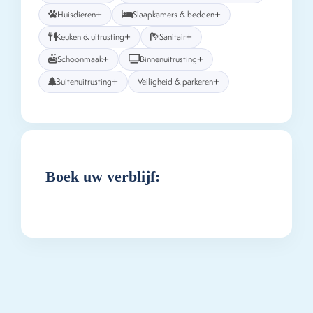
+
+
Huisdieren
Slaapkamers & bedden
+
+
Keuken & uitrusting
Sanitair
+
+
Schoonmaak
Binnenuitrusting
+
+
Buitenuitrusting
Veiligheid & parkeren
Boek uw verblijf: