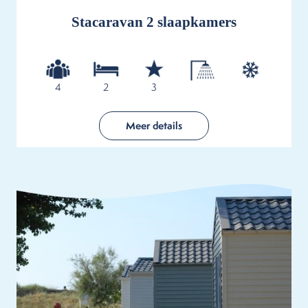
Stacaravan 2 slaapkamers
4
2
3
Meer details