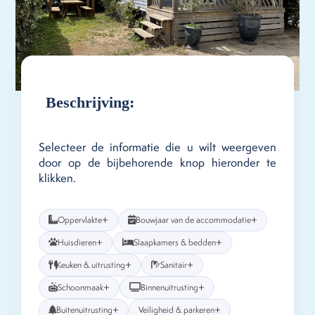
Beschrijving:
Selecteer de informatie die u wilt weergeven
door op de bijbehorende knop hieronder te
klikken.
+
+
Oppervlakte
Bouwjaar van de accommodatie
+
+
Huisdieren
Slaapkamers & bedden
+
+
Keuken & uitrusting
Sanitair
+
+
Schoonmaak
Binnenuitrusting
+
+
Buitenuitrusting
Veiligheid & parkeren