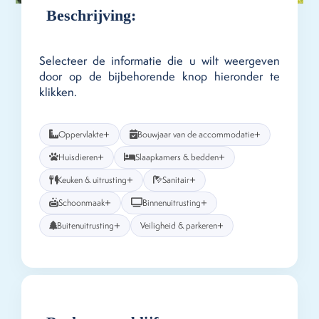
Beschrijving:
Selecteer de informatie die u wilt weergeven
door op de bijbehorende knop hieronder te
klikken.
+
+
Oppervlakte
Bouwjaar van de accommodatie
+
+
Huisdieren
Slaapkamers & bedden
+
+
Keuken & uitrusting
Sanitair
+
+
Schoonmaak
Binnenuitrusting
+
+
Buitenuitrusting
Veiligheid & parkeren