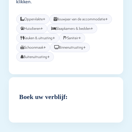
klikken.
+
+
Oppervlakte
Bouwjaar van de accommodatie
+
+
Huisdieren
Slaapkamers & bedden
+
+
Keuken & uitrusting
Sanitair
+
+
Schoonmaak
Binnenuitrusting
+
Buitenuitrusting
Boek uw verblijf: