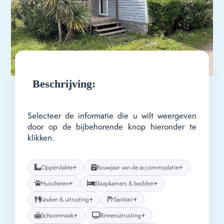
Beschrijving:
Selecteer de informatie die u wilt weergeven
door op de bijbehorende knop hieronder te
klikken.
+
+
Oppervlakte
Bouwjaar van de accommodatie
+
+
Huisdieren
Slaapkamers & bedden
+
+
Keuken & uitrusting
Sanitair
+
+
Schoonmaak
Binnenuitrusting