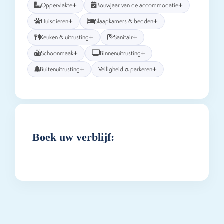
+
+
Oppervlakte
Bouwjaar van de accommodatie
+
+
Huisdieren
Slaapkamers & bedden
+
+
Keuken & uitrusting
Sanitair
+
+
Schoonmaak
Binnenuitrusting
+
+
Buitenuitrusting
Veiligheid & parkeren
Boek uw verblijf: