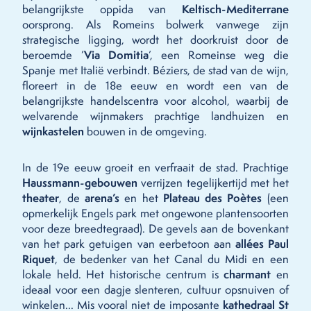
belangrijkste oppida van
Keltisch-Mediterrane
oorsprong. Als Romeins bolwerk vanwege zijn
strategische ligging, wordt het doorkruist door de
beroemde ’
Via Domitia
’, een Romeinse weg die
Spanje met Italië verbindt. Béziers, de stad van de wijn,
floreert in de 18e eeuw en wordt een van de
belangrijkste handelscentra voor alcohol, waarbij de
welvarende wijnmakers prachtige landhuizen en
wijnkastelen
bouwen in de omgeving.
In de 19e eeuw groeit en verfraait de stad. Prachtige
Haussmann-gebouwen
verrijzen tegelijkertijd met het
theater
, de
arena’s
en het
Plateau des Poètes
(een
opmerkelijk Engels park met ongewone plantensoorten
voor deze breedtegraad). De gevels aan de bovenkant
van het park getuigen van eerbetoon aan
allées Paul
Riquet
, de bedenker van het Canal du Midi en een
lokale held. Het historische centrum is
charmant
en
ideaal voor een dagje slenteren, cultuur opsnuiven of
winkelen... Mis vooral niet de imposante
kathedraal St