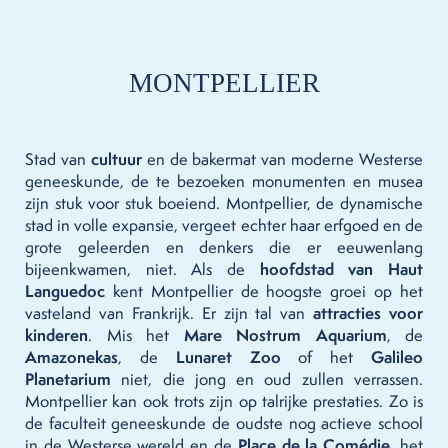
MONTPELLIER
Stad van
cultuur
en de bakermat van moderne Westerse
geneeskunde, de te bezoeken monumenten en musea
zijn stuk voor stuk boeiend. Montpellier, de dynamische
stad in volle expansie, vergeet echter haar erfgoed en de
grote geleerden en denkers die er eeuwenlang
bijeenkwamen, niet. Als de
hoofdstad van Haut
Languedoc
kent Montpellier de hoogste groei op het
vasteland van Frankrijk. Er zijn tal van
attracties voor
kinderen
. Mis het
Mare Nostrum Aquarium
, de
Amazonekas
, de
Lunaret Zoo
of het
Galileo
Planetarium
niet, die jong en oud zullen verrassen.
Montpellier kan ook trots zijn op talrijke prestaties. Zo is
de faculteit geneeskunde de oudste nog actieve school
in de Westerse wereld en de
Place de la Comédie
, het