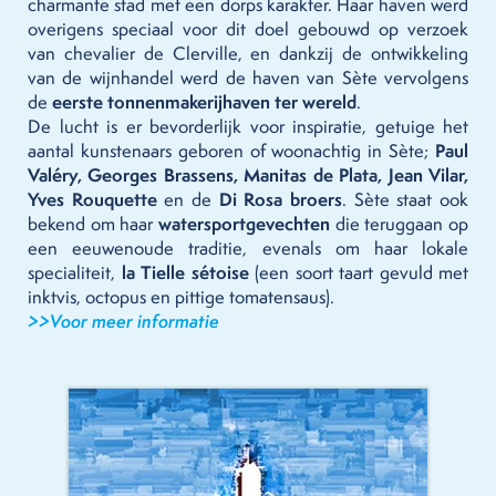
charmante stad met een dorps karakter. Haar haven werd
overigens speciaal voor dit doel gebouwd op verzoek
van chevalier de Clerville, en dankzij de ontwikkeling
van de wijnhandel werd de haven van Sète vervolgens
de
eerste tonnenmakerijhaven ter wereld
.
De lucht is er bevorderlijk voor inspiratie, getuige het
aantal kunstenaars geboren of woonachtig in Sète;
Paul
Valéry, Georges Brassens, Manitas de Plata, Jean Vilar,
Yves Rouquette
en de
Di Rosa broers
. Sète staat ook
bekend om haar
watersportgevechten
die teruggaan op
een eeuwenoude traditie, evenals om haar lokale
specialiteit,
la Tielle sétoise
(een soort taart gevuld met
inktvis, octopus en pittige tomatensaus).
>>Voor meer informatie