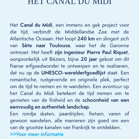
HET CANAL DU MIDI
Het
Canal du Midi
, een immens en gek project voor
die tijd, verbindt de Middellandse Zee met de
Atlantische Oceaan. Het loopt
240 km
en slingert zich
van
Sète naar Toulouse
, waar het de Garonne
ontmoet. Het heeft
zijn ingenieur Pierre Paul Riquet
,
oorspronkelijk uit Béziers, bijna
20 jaar
gekost om dit
Franse erfgoedwonder te ontwerpen en te realiseren,
dat nu op de
UNESCO-werelderfgoedlijst
staat. Een
romantische, rustgevende en originele plek, perfect
om de tijd te nemen en te wandelen. Een avontuur op
het Canal du Midi betekent de tijd nemen om te
genieten van de frisheid en de
schoonheid van een
eenvoudig en authentiek landschap
.
Een rondje skaten, paardrijden, fietsen, varen of
gewoon wandelen, alle manieren zijn goed om een
van de grootste kanalen van Frankrijk te ontdekken.
>>Voor meer informatie